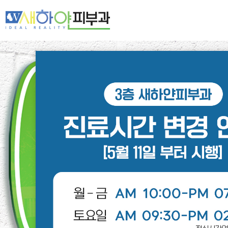
새하얀 네트워크
여드름·모공
기미·색소·홍조
주름·탄력
제모·모발
피부클리닉
레이저클리닉
스페셜클리닉