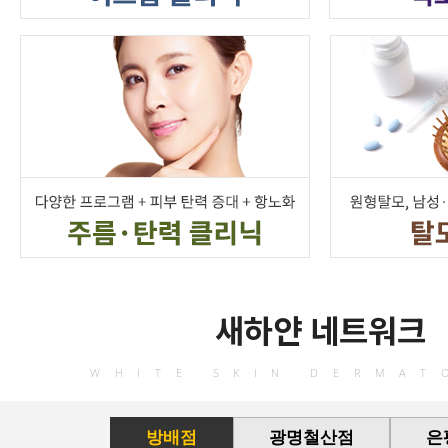
새하얀 네트워크
WHITE SKIN DERMAT
방배점
광명철산점
은