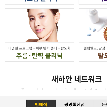
새하얀 네트워크
WHITE SKIN DERMAT
방배점
광명철산점
은