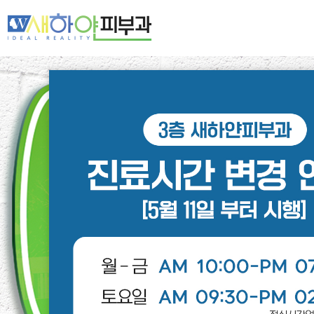
새하얀 네트워크
여드름·모공
기미·색소·홍조
주름·탄력
제모·모발
피부클리닉
레이저클리닉
스페셜클리닉