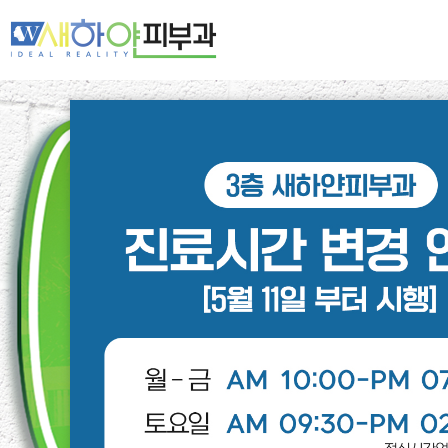
새하얀 네트워크
여드름·모공
기미·색소·홍조
주름·탄력
제모·모발
피부클리닉
레이저클리닉
스페셜클리닉