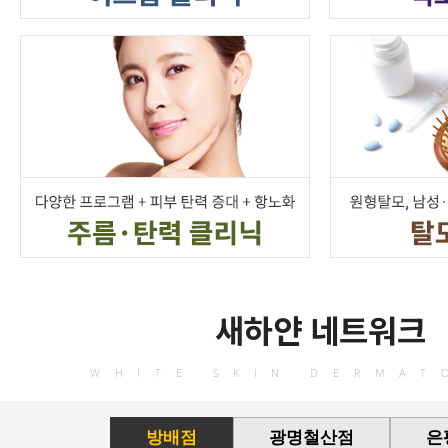
새하얀 네트워크
WHITE SKIN DERMAT
방배점
광명철산점
은