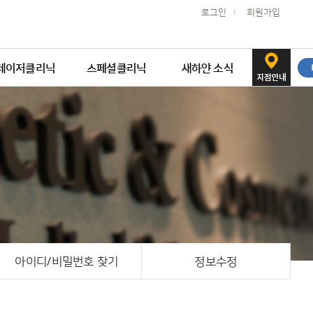
로그인
I
회원가입
레이저클리닉
스페셜클리닉
새하얀 소식
여드름
핀포인트
새하얀 공지
흉터·모공
한관종클리닉
새하얀 뉴스
주름·탄력
안면홍조
새하얀 칼럼
색소·기미·홍조
비만관리
새하얀 치료사례
PRP
새하얀 WITH STAR
자외선치료, 광선치료
아이디/비밀번호 찾기
정보수정