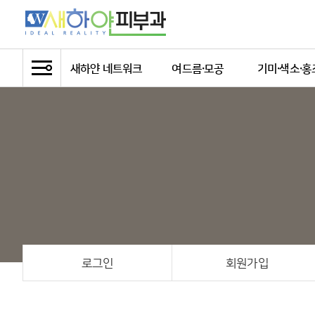
새하얀 네트워크
여드름·모공
기미·색소·홍
새하얀피부과
여드름치료
기미
의료진 소개
여드름자국과 흉터
주근깨
새하얀의 이념
모공
잡티/흑자/검
지점소개
양측성 오타모
더불어 사는 새하얀
오타모반
색소침착
밀크커피반
베커모반
로그인
회원가입
점
문신