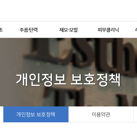
조
주름·탄력
제모·모발
피부클리닉
주름 탄력 클리닉
영구제모
튼살
탈모치료
다한증
버섯
메디컬 스킨케어
새하얀멤버쉽
반양
보톡스·필러
개인정보 보호정책
리쥬란
박피클리닉
점
개인정보 보호정책
이용약관