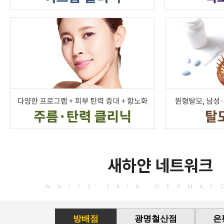
새하얀 네트워크
WHITE SKIN DERMAT
방배점
광명철산점
은