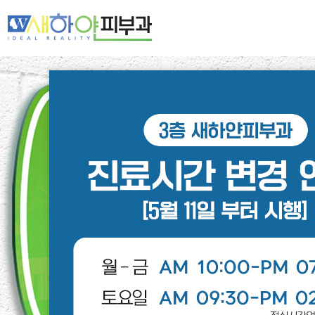
새하얀 네트워크
여드름·모공
기미·색소·홍조
주름·탄력
제모·모발
피부클리닉
레이저클리닉
스페셜클리닉