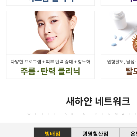
새하얀 네트워크
WHITE SKIN DERMAT
방배점
광명철산점
은