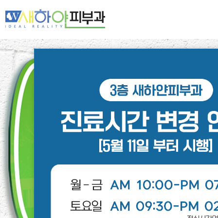
새하얀 네트워크
여드름·모공
기미·색소·홍조
주름·탄력
제모·모발
피부클리닉
레이저클리닉
스페셜클리닉