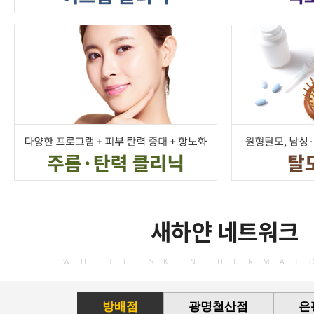
새하얀 네트워크
WHITE SKIN DERMAT
방배점
광명철산점
은