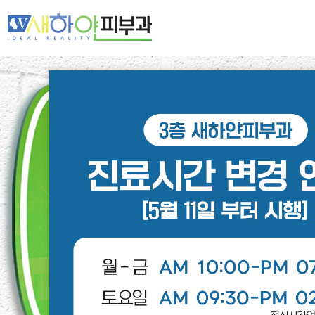
새하얀 네트워크
여드름·모공
기미·색소·홍조
주름·탄력
제모·모발
피부클리닉
레이저클리닉
스페셜클리닉