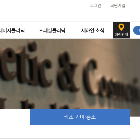
로그인
I
회원가입
레이저클리닉
스페셜클리닉
새하얀 소식
여드름
핀포인트
새하얀 공지
흉터·모공
한관종클리닉
새하얀 뉴스
주름·탄력
안면홍조
새하얀 칼럼
색소·기미·홍조
비만관리
새하얀 치료사례
PRP
새하얀 WITH STAR
자외선치료, 광선치료
색소·기미·홍조