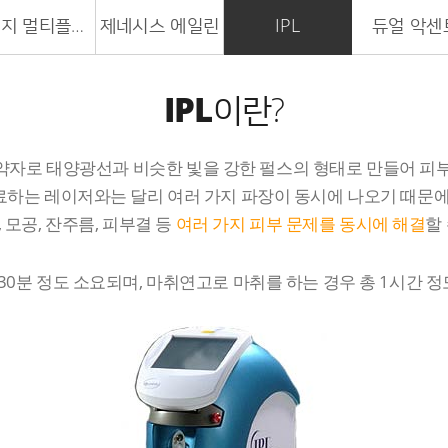
시너지 멀티플렉스
제네시스 에일린
IPL
듀얼 악센
IPL
이란?
 Light의 약자로 태양광선과 비슷한 빛을 강한 펄스의 형태로 만들
료하는 레이저와는 달리 여러 가지 파장이 동시에 나오기 때문에 
 모공, 잔주름, 피부결 등
여러 가지 피부 문제를 동시에 해결
할
~30분 정도 소요되며, 마취연고로 마취를 하는 경우 총 1시간 정