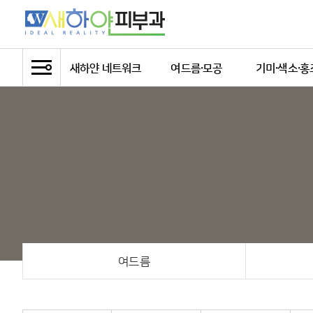
새하얀 네트워크
여드름·모공
기미·색소·홍
새하얀피부과
여드름치료
기미
의료진 소개
여드름자국과 흉터
주근깨
새하얀의 이념
모공
잡티/흑자/검
지점소개
양측성 오타모
더불어 사는 새하얀
오타모반
색소침착
밀크커피반
베커모반
여드름
점
문신