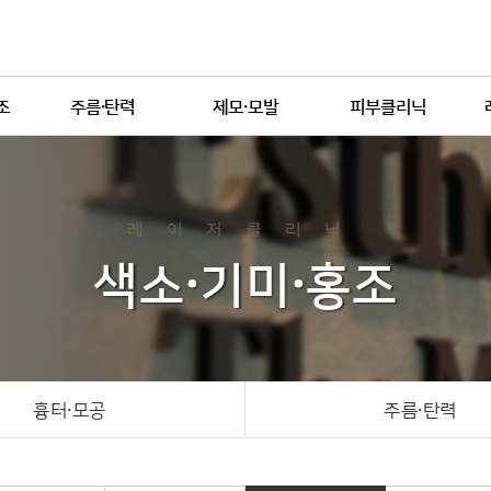
조
주름·탄력
제모·모발
피부클리닉
주름 탄력 클리닉
영구제모
튼살
탈모치료
다한증
버섯
메디컬 스킨케어
레이저클리닉
반양
보톡스·필러
색소·기미·홍조
리쥬란
박피클리닉
점
흉터·모공
주름·탄력