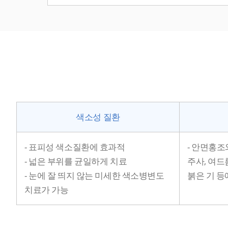
색소성 질환
- 표피성 색소질환에 효과적
- 안면홍조
- 넓은 부위를 균일하게 치료
주사, 여드
- 눈에 잘 띄지 않는 미세한 색소병변도
붉은 기 등
치료가 가능