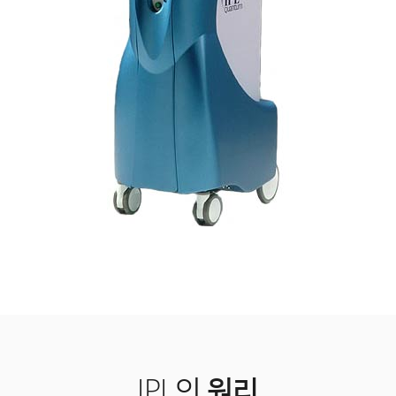
IPL의
원리