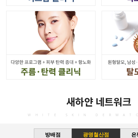
새하얀 네트워크
WHITE SKIN DERMAT
방배점
광명철산점
은