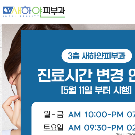
새하얀 네트워크
여드름·모공
기미·색소·홍조
주름·탄력
제모·모발
피부클리닉
레이저클리닉
스페셜클리닉