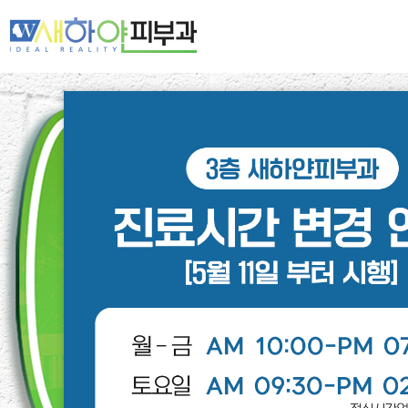
새하얀 네트워크
여드름·모공
기미·색소·홍조
주름·탄력
제모·모발
피부클리닉
레이저클리닉
스페셜클리닉