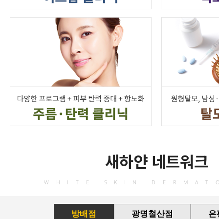
새하얀 네트워크
WHITE SKIN DERMAT
방배점
광명철산점
은