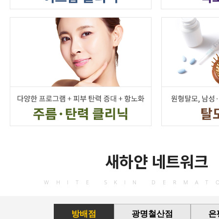
새하얀 네트워크
WHITE SKIN DERMAT
방배점
광명철산점
은