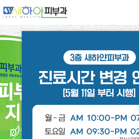
새하얀 네트워크
여드름·모공
기미·색소·홍조
주름·탄력
제모·모발
피부클리닉
레이저클리닉
스페셜클리닉