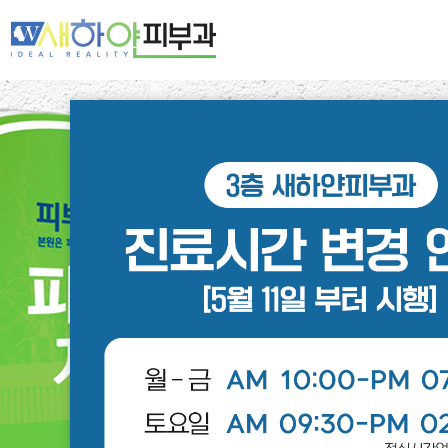
새하얀 네트워크
여드름·모공
기미·색소·홍조
주름·탄력
제모·모발
피부클리닉
레이저클리닉
스페셜클리닉