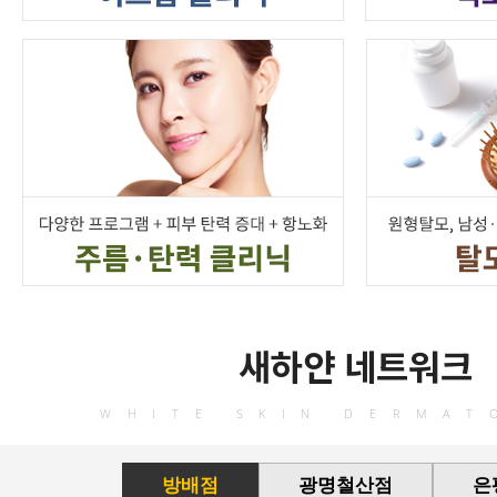
새하얀 네트워크
WHITE SKIN DERMAT
방배점
광명철산점
은