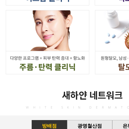
새하얀 네트워크
WHITE SKIN DERMAT
방배점
광명철산점
은