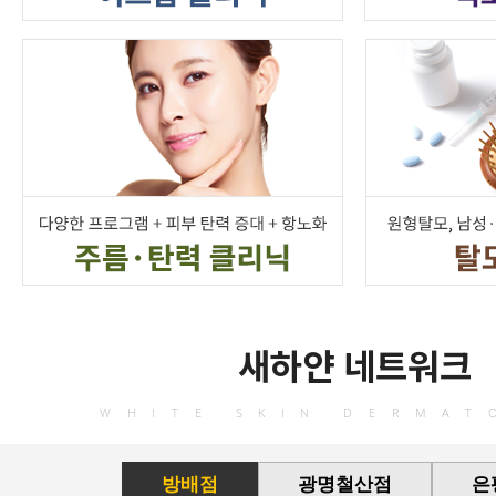
새하얀 네트워크
WHITE SKIN DERMAT
방배점
광명철산점
은