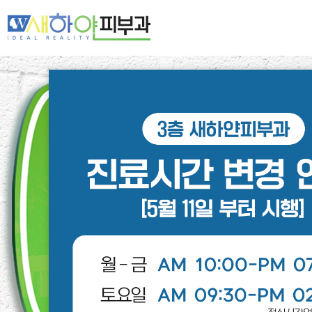
새하얀 네트워크
여드름·모공
기미·색소·홍조
주름·탄력
제모·모발
피부클리닉
레이저클리닉
스페셜클리닉