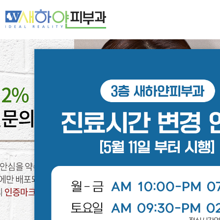
새하얀 네트워크
여드름·모공
기미·색소·홍조
주름·탄력
제모·모발
피부클리닉
레이저클리닉
스페셜클리닉